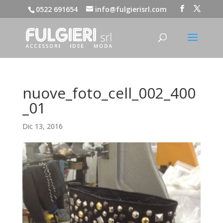
0522 691654
info@fulgierisrl.com
nuove_foto_cell_002_400
_01
Dic 13, 2016