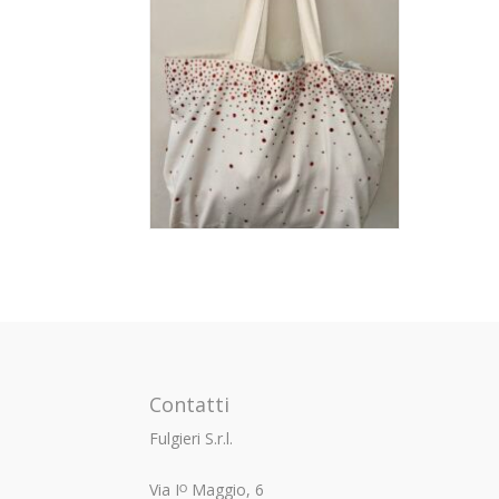
Contatti
Fulgieri S.r.l.
Via Iᴼ Maggio, 6