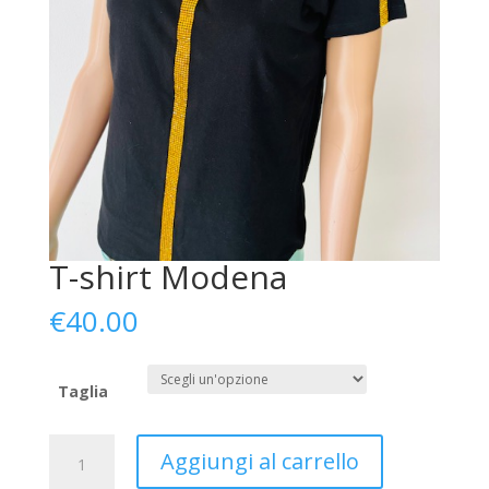
T-shirt Modena
€
40.00
Taglia
T-
Aggiungi al carrello
shirt